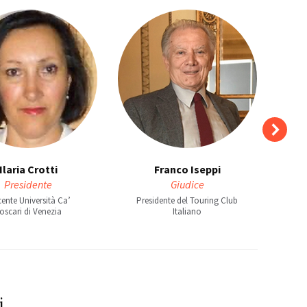
Ilaria Crotti
Franco Iseppi
Presidente
Giudice
ente Università Ca’
Presidente del Touring Club
Gio
oscari di Venezia
Italiano
scri
i