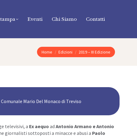
Stampa
Eventi
Chi Siamo
Contatti
Tu sei qui:
Home
Edizioni
2019 – III Edizione
o Comunale Mario Del Monaco di Treviso
e televisivi, a
Ex aequo
ad
Antonio Armano e Antonio
one giornalisti sottoposti a minacce e abusi a
Paolo