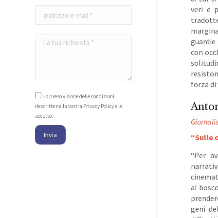
veri e 
tradott
margina
guardie
con occ
solitud
resiston
forza di
Ho preso visione delle condizioni
Anton
descritte nella vostra
Privacy Policy
e le
accetto.
Giornalis
“Sulle
“Per av
narrat
cinemat
al bosco
prendere
geni de