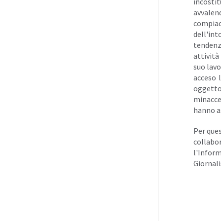
incosti
avvalen
compiac
dell'in
tendenz
attività
suo lavo
acceso 
oggetto-
minacce 
hanno a
Per ques
collabo
l'Inform
Giornali