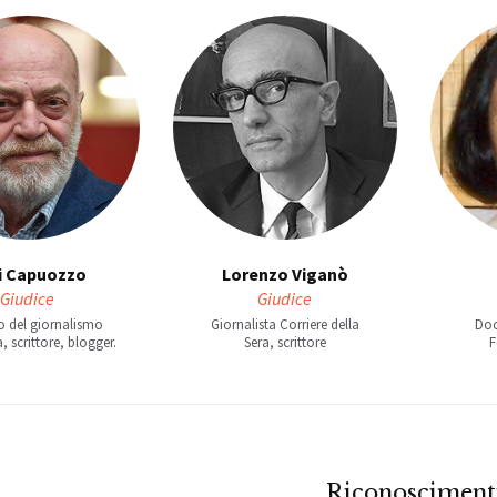
i Capuozzo
Lorenzo Viganò
Giudice
Giudice
o del giornalismo
Giornalista Corriere della
Doc
, scrittore, blogger.
Sera, scrittore
F
Riconosciment