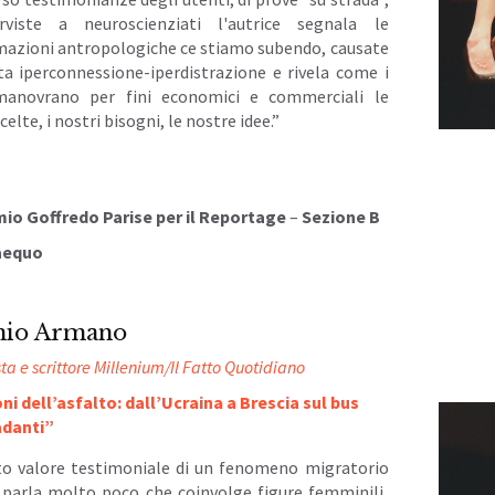
rviste a neuroscienziati l'autrice segnala le
mazioni antropologiche ce stiamo subendo, causate
ta iperconnessione-iperdistrazione e rivela come i
manovrano per fini economici e commerciali le
celte, i nostri bisogni, le nostre idee.”
io Goffredo Parise per il Reportage
–
Sezione B
equo
nio Armano
sta e scrittore Millenium/Il Fatto Quotidiano
ni dell’asfalto: dall’Ucraina a Brescia sul bus
adanti”
lto valore testimoniale di un fenomeno migratorio
si parla molto poco che coinvolge figure femminili,