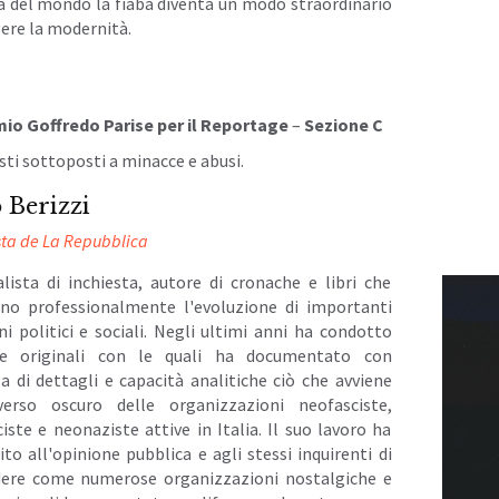
tà del mondo la fiaba diventa un modo straordinario
ere la modernità.
io Goffredo Parise per il Reportage
–
Sezione C
sti sottoposti a minacce e abusi.
 Berizzi
sta de La Repubblica
alista di inchiesta, autore di cronache e libri che
ono professionalmente l'evoluzione di importanti
i politici e sociali. Negli ultimi anni ha condotto
te originali con le quali ha documentato con
a di dettagli e capacità analitiche ciò che avviene
iverso oscuro delle organizzazioni neofasciste,
iste e neonaziste attive in Italia. Il suo lavoro ha
to all'opinione pubblica e agli stessi inquirenti di
ere come numerose organizzazioni nostalgiche e