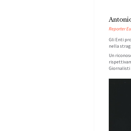
Antoni
Reporter E
Gli Enti pr
nella strag
Un riconos
rispettivam
Giornalisti