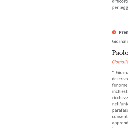
difficol
per legg
Prem
Giornali
Paolo
Giornali
“ Giorn
descriv
fenomen
inchies
ricchezz
nell'un
parafasc
consenti
apprend