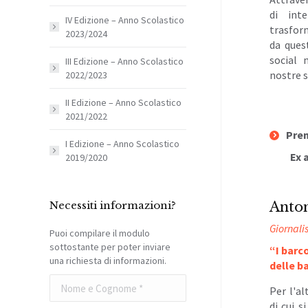
di inte
IV Edizione – Anno Scolastico
trasfor
2023/2024
da ques
social 
III Edizione – Anno Scolastico
nostre s
2022/2023
II Edizione – Anno Scolastico
2021/2022
Prem
I Edizione – Anno Scolastico
Ex a
2019/2020
Anto
Necessiti informazioni?
Giornali
Puoi compilare il modulo
sottostante per poter inviare
“I barco
una richiesta di informazioni.
delle b
Per l'a
di cui 