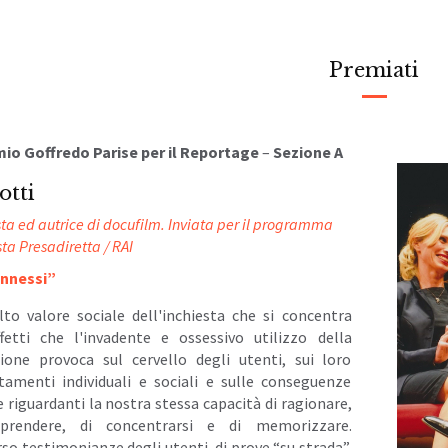
Premiati
io Goffredo Parise per il Reportage
–
Sezione A
otti
sta ed autrice di docufilm. Inviata per il programma
sta Presadiretta / RAI
nnessi”
alto valore sociale dell'inchiesta che si concentra
ffetti che l'invadente e ossessivo utilizzo della
ione provoca sul cervello degli utenti, sui loro
amenti individuali e sociali e sulle conseguenze
 riguardanti la nostra stessa capacità di ragionare,
prendere, di concentrarsi e di memorizzare.
so testimonianze degli utenti, di prove “su strada”,