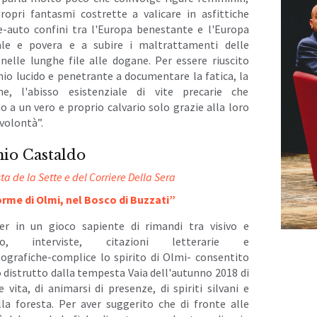
propri fantasmi costrette a valicare in asfittiche
e-auto confini tra l'Europa benestante e l'Europa
le e povera e a subire i maltrattamenti delle
 nelle lunghe file alle dogane. Per essere riuscito
hio lucido e penetrante a documentare la fatica, la
ine, l'abisso esistenziale di vite precarie che
o a un vero e proprio calvario solo grazie alla loro
 volontà”.
io Castaldo
ta de la Sette e del Corriere Della Sera
 orme di Olmi, nel Bosco di Buzzati”
er in un gioco sapiente di rimandi tra visivo e
ivo, interviste, citazioni letterarie e
ografiche-complice lo spirito di Olmi- consentito
 distrutto dalla tempesta Vaia dell'autunno 2018 di
 vita, di animarsi di presenze, di spiriti silvani e
lla foresta. Per aver suggerito che di fronte alle