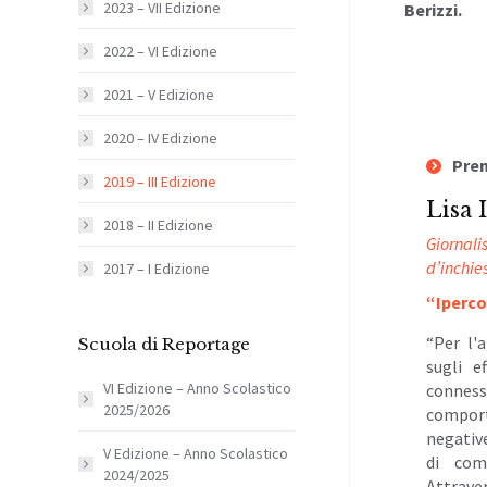
2023 – VII Edizione
Berizzi.
2022 – VI Edizione
2021 – V Edizione
2020 – IV Edizione
Prem
2019 – III Edizione
Lisa I
2018 – II Edizione
Giornali
d’inchie
2017 – I Edizione
“Iperco
“Per l'
Scuola di Reportage
sugli e
VI Edizione – Anno Scolastico
conness
2025/2026
comport
negative
V Edizione – Anno Scolastico
di com
2024/2025
Attraver