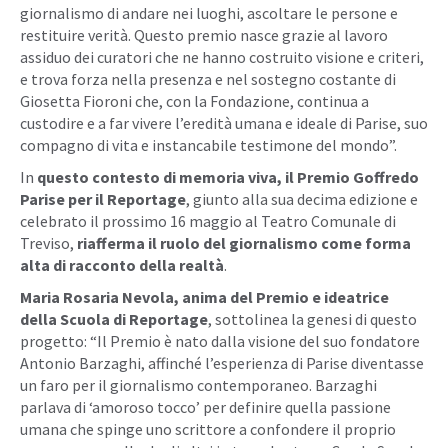
giornalismo di andare nei luoghi, ascoltare le persone e
restituire verità. Questo premio nasce grazie al lavoro
assiduo dei curatori che ne hanno costruito visione e criteri,
e trova forza nella presenza e nel sostegno costante di
Giosetta Fioroni che, con la Fondazione, continua a
custodire e a far vivere l’eredità umana e ideale di Parise, suo
compagno di vita e instancabile testimone del mondo”.
In
questo contesto di memoria viva, il Premio Goffredo
Parise per il Reportage
, giunto alla sua decima edizione e
celebrato il prossimo 16 maggio al Teatro Comunale di
Treviso,
riafferma il ruolo del giornalismo come forma
alta di racconto della realtà
.
Maria Rosaria Nevola, anima del Premio e ideatrice
della Scuola di Reportage
, sottolinea la genesi di questo
progetto: “Il Premio è nato dalla visione del suo fondatore
Antonio Barzaghi, affinché l’esperienza di Parise diventasse
un faro per il giornalismo contemporaneo. Barzaghi
parlava di ‘amoroso tocco’ per definire quella passione
umana che spinge uno scrittore a confondere il proprio