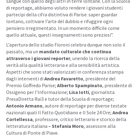
sangue con quello degli altri in terre lontane. Con la Scuola
di reportage, abbiamo voluto rendere i giovani studenti
partecipi della cifra distintiva di Parise: saper guardar
lontano, coltivare l’arte del dubbio e rifuggire ogni
pensiero irregimentato. In un momento difficile come
quello attuale, questi insegnamenti sono preziosi”.
L’apertura dello studio Fioroni celebra dunque non solo il
passato, ma un
mandato culturale che continua
attraverso i giovani reporter
, unendo la ricerca della
verità alla qualità letteraria e alla sensibilità artistica.
Aspetti che sono stati valorizzati in conferenza stampa
dagli interventi di
Andrea Favaretto
, presidente del
Premio Goffredo Parise;
Alberto Spampinato
, presidente di
Ossigeno per l’Informazione;
Lisa Iotti
, giornalista
PresaDiretta Rai3 e tutor della Scuola di reportage;
Antonio Armano
, autore di reportage per diverse testate
nazionali quali Il Fatto Quotidiano e Il Sole 24 Ore;
Andrea
Cortellessa
, professore, critico letterario e storico della
letteratura italiana
– Stefania Moro
, assessore alla
Cultura di Ponte di Piave.