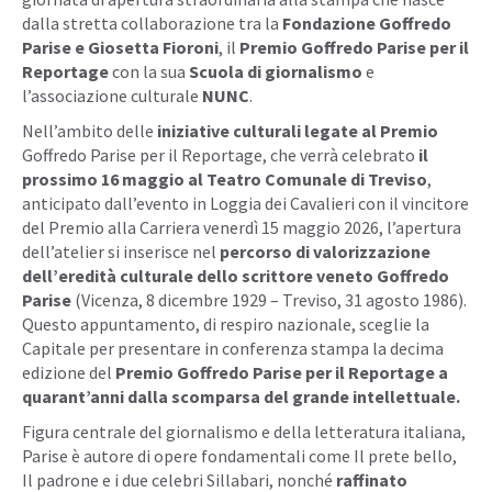
dalla stretta collaborazione tra la
Fondazione Goffredo
Parise e Giosetta Fioroni
, il
Premio Goffredo Parise per il
Reportage
con la sua
Scuola di giornalismo
e
l’associazione culturale
NUNC
.
Nell’ambito delle
iniziative culturali legate al Premio
Goffredo Parise per il Reportage, che verrà celebrato
il
prossimo 16 maggio al Teatro Comunale di Treviso
,
anticipato dall’evento in Loggia dei Cavalieri con il vincitore
del Premio alla Carriera venerdì 15 maggio 2026, l’apertura
dell’atelier si inserisce nel
percorso di valorizzazione
dell’eredità culturale dello scrittore veneto Goffredo
Parise
(Vicenza, 8 dicembre 1929 – Treviso, 31 agosto 1986).
Questo appuntamento, di respiro nazionale, sceglie la
Capitale per presentare in conferenza stampa la decima
edizione del
Premio Goffredo Parise per il Reportage a
quarant’anni dalla scomparsa del grande intellettuale.
Figura centrale del giornalismo e della letteratura italiana,
Parise è autore di opere fondamentali come Il prete bello,
Il padrone e i due celebri Sillabari, nonché
raffinato