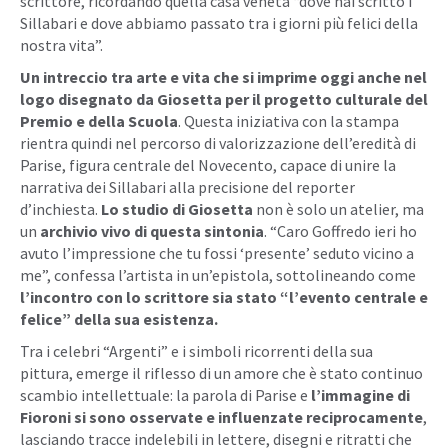
scrittore, ricordando quella casa veneta “dove hai scritto i
Sillabari e dove abbiamo passato tra i giorni più felici della
nostra vita”.
Un intreccio tra arte e vita che si imprime oggi anche nel
logo disegnato da Giosetta per il progetto culturale del
Premio e della Scuola
. Questa iniziativa con la stampa
rientra quindi nel percorso di valorizzazione dell’eredità di
Parise, figura centrale del Novecento, capace di unire la
narrativa dei Sillabari alla precisione del reporter
d’inchiesta.
Lo studio di Giosetta
non è solo un atelier, ma
un
archivio vivo di questa sintonia
. “Caro Goffredo ieri ho
avuto l’impressione che tu fossi ‘presente’ seduto vicino a
me”, confessa l’artista in un’epistola, sottolineando come
l’incontro con lo scrittore sia stato “l’evento centrale e
felice” della sua esistenza.
Tra i celebri “Argenti” e i simboli ricorrenti della sua
pittura, emerge il riflesso di un amore che è stato continuo
scambio intellettuale: la parola di Parise e
l’immagine di
Fioroni si sono osservate e influenzate reciprocamente
,
lasciando tracce indelebili in lettere, disegni e ritratti che